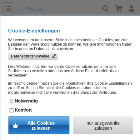
»
»
»
»
»
Home
Naturkost A-Z
Tee
Grüner Tee
Japan
»
Haltbar bis 27.05.2026 Bio Kukicha Tee Japan, 75g TerraSana
Empfehlung
Cookie-Einstellungen
Wir verwenden auf unserer Seite technisch bedingte Cookies, um zum
Versenden einer Empfehlung des Artikels
Beispiel den Warenkorb nutzen zu können. Weitere Informationen finden
Sie in unseren Datenschutzhinweisen.
Den Artikel "Haltbar bis 27.05.2026 Bio Kukicha Tee Japan, 75g TerraSana"
Datenschutzhinweise
per E-Mail versenden:
Des Weiteren möchten wir gerne Cookies nutzen, um anonyme
erforderliche Angaben
Statistiken zu erstellen oder das persönliche Einkaufserlebnis zu
Absender
(E-Mail-Adresse)
verbessern.
Im Nachfolgenden haben Sie die Möglichkeit, Ihre Cookie-Einstellungen
zu treffen. Sollten Sie nicht alle Cookies erlauben, stehen
Name
möglicherweise nicht alle Funktionen des Shops zur Verfügung.
Notwendig
Empfänger
(E-Mail-Adresse)
Komfort
Kommentar
Alle Cookies
nur ausgewählte
zulassen
zulassen