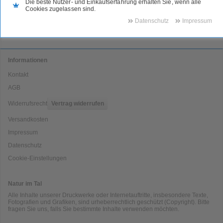
Die beste Nutzer- und Einkaufserfahrung erhalten Sie, wenn alle
Cookies zugelassen sind.
Datenschutz
Impressum
Informationen
Kontakt
AGB
Widerrufsrecht
Vertrag widerrufen
Versandkosten
Impressum
Datenschutz
Cookie-Einstellungen
Natur im Tal
Alle Inhalte unserer Druckwerke oder Internetauftritte, insbesondere Texte,
Fotografien und Grafiken, sind urheberrechtlich geschützt (Copyright). Bitte
fragen Sie uns, falls Sie bestimmte Inhalte verwenden möchten.