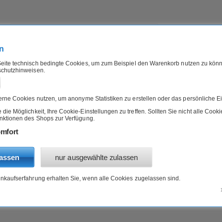
n
eite technisch bedingte Cookies, um zum Beispiel den Warenkorb nutzen zu könn
schutzhinweisen.
IERFUTTER
B-WARE
ANGEBOTE
»
»
Tee
Mate
rne Cookies nutzen, um anonyme Statistiken zu erstellen oder das persönliche Ei
ie Möglichkeit, Ihre Cookie-Einstellungen zu treffen. Sollten Sie nicht alle Cook
unktionen des Shops zur Verfügung.
mfort
lassen
nur ausgewählte zulassen
inkaufserfahrung erhalten Sie, wenn alle Cookies zugelassen sind.