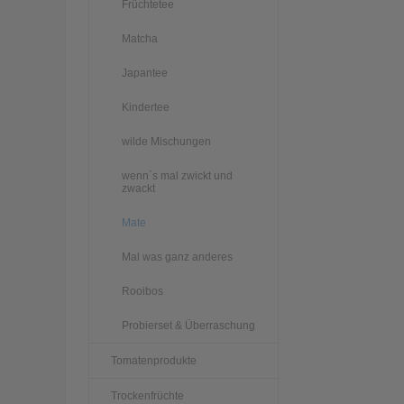
Früchtetee
Matcha
Japantee
Kindertee
wilde Mischungen
wenn`s mal zwickt und
zwackt
Mate
Mal was ganz anderes
Rooibos
Probierset & Überraschung
Tomatenprodukte
Trockenfrüchte