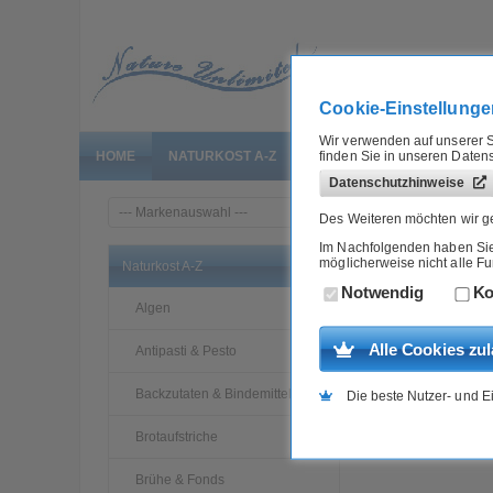
Cookie-Einstellunge
Wir verwenden auf unserer S
finden Sie in unseren Daten
HOME
NATURKOST A-Z
GROSSGEBINDE
BIO T
Datenschutzhinweise
»
Home
Naturkost A-Z
Des Weiteren möchten wir ge
Im Nachfolgenden haben Sie d
möglicherweise nicht alle F
Mate
Naturkost A-Z
Notwendig
Ko
Algen
Alle Cookies zu
Antipasti & Pesto
Backzutaten & Bindemittel
Die beste Nutzer- und E
Brotaufstriche
Brühe & Fonds