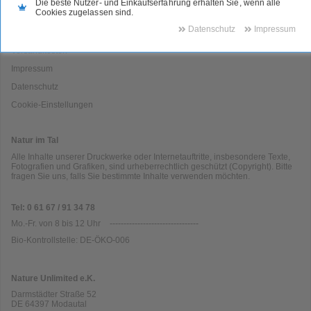
Die beste Nutzer- und Einkaufserfahrung erhalten Sie, wenn alle
AGB
Cookies zugelassen sind.
Widerrufsrecht
Vertrag widerrufen
Datenschutz
Impressum
Versandkosten
Impressum
Datenschutz
Cookie-Einstellungen
Natur im Tal
Alle Inhalte unserer Druckwerke oder Internetauftritte, insbesondere Texte,
Fotografien und Grafiken, sind urheberrechtlich geschützt (Copyright). Bitte
fragen Sie uns, falls Sie bestimmte Inhalte verwenden möchten.
Tel: 0 61 67 / 91 34 78
Mo.-Fr. von 8 bis 12 Uhr
--------------------------------
Bio-Kontrollstelle: DE-ÖKO-006
Nature Unlimited e.K.
Darmstädter Straße 52
DE
64397
Modautal