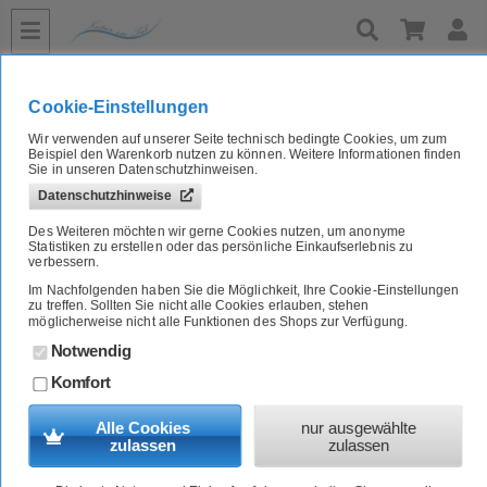
»
»
»
»
Home
Naturkost A-Z
Gewürze, Kräuter & Salz
mediteran
Bio Rosmarin, geschnitten und getrocknet, 1kg Lebensbaum
Cookie-Einstellungen
Wir verwenden auf unserer Seite technisch bedingte Cookies, um zum
Bio Rosmarin, geschnitten und getrocknet, 1kg Lebensbaum
Beispiel den Warenkorb nutzen zu können. Weitere Informationen finden
Sie in unseren Datenschutzhinweisen.
Datenschutzhinweise
Artikel-Nr.:
7601448G
Des Weiteren möchten wir gerne Cookies nutzen, um anonyme
Statistiken zu erstellen oder das persönliche Einkaufserlebnis zu
verbessern.
Im Nachfolgenden haben Sie die Möglichkeit, Ihre Cookie-Einstellungen
zu treffen. Sollten Sie nicht alle Cookies erlauben, stehen
möglicherweise nicht alle Funktionen des Shops zur Verfügung.
Notwendig
Komfort
Alle Cookies
nur ausgewählte
zulassen
zulassen