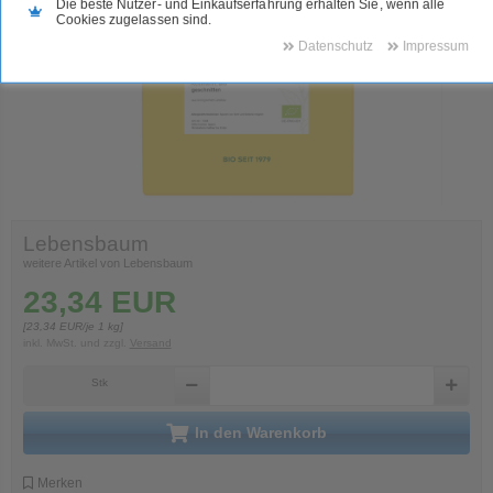
Die beste Nutzer- und Einkaufserfahrung erhalten Sie, wenn alle
Cookies zugelassen sind.
Datenschutz
Impressum
Lebensbaum
weitere Artikel von Lebensbaum
23,34
EUR
[
23,34
EUR/je 1 kg]
inkl. MwSt.
und zzgl.
Versand
Stk
in den Warenkorb
Merken