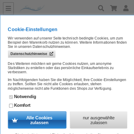
»
»
»
»
Home
Naturkost A-Z
Gewürze, Kräuter & Salz
mediteran
Bio Knoblauchpulver, China, 1kg Heuschrecke
Cookie-Einstellungen
Wir verwenden auf unserer Seite technisch bedingte Cookies, um zum
Bio Knoblauchpulver, China, 1kg Heuschrecke
Beispiel den Warenkorb nutzen zu können. Weitere Informationen finden
Sie in unseren Datenschutzhinweisen.
Datenschutzhinweise
Artikel-Nr.:
BA102931389G
Des Weiteren möchten wir gerne Cookies nutzen, um anonyme
Statistiken zu erstellen oder das persönliche Einkaufserlebnis zu
verbessern.
Im Nachfolgenden haben Sie die Möglichkeit, Ihre Cookie-Einstellungen
zu treffen. Sollten Sie nicht alle Cookies erlauben, stehen
möglicherweise nicht alle Funktionen des Shops zur Verfügung.
Notwendig
Komfort
Alle Cookies
nur ausgewählte
zulassen
zulassen