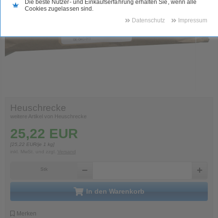
Die beste Nutzer- und Einkaufserfahrung erhalten Sie, wenn alle
Cookies zugelassen sind.
Datenschutz
Impressum
Heuschrecke
weitere Artikel von Heuschrecke
25,22
EUR
[
25,22
EUR/je 1 kg]
inkl. MwSt.
und zzgl.
Versand
Stk
in den Warenkorb
Merken