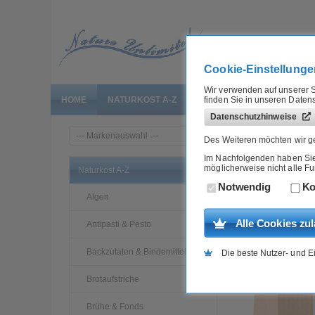
Cookie-Einstellunge
Wir verwenden auf unserer S
finden Sie in unseren Daten
HOME
NATURKOST A-Z
GROSSGEBINDE
BIO T
Datenschutzhinweise
»
Home
Naturkost A-Z
Des Weiteren möchten wir ge
Im Nachfolgenden haben Sie d
möglicherweise nicht alle F
Bio Gewürz Rosma
Naturkost A-Z
Notwendig
Ko
Algen
Artikel-Nr.:
7190316G
Alle Cookies zu
Antipasti & Pesto
Backzutaten & Bindemittel
Die beste Nutzer- und E
Brotaufstriche
Brühe & Fonds