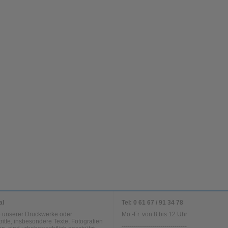
al
Tel: 0 61 67 / 91 34 78
te unserer Druckwerke oder
Mo.-Fr. von 8 bis 12 Uhr
tritte, insbesondere Texte, Fotografien
--------------------------------