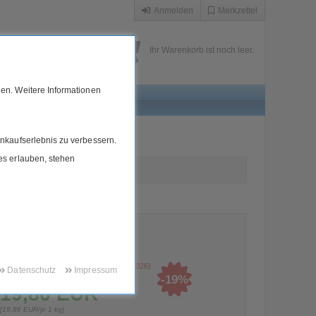
Anmelden
Merkzettel
Ihr Warenkorb ist noch leer.
en. Weitere Informationen
or
nkaufserlebnis zu verbessern.
ies erlauben, stehen
Sonnentor
weitere Artikel von Sonnentor
Sonnentor Großgebinde
(bis
31.12.2026
)
Datenschutz
Impressum
1)
-
19
%
24,82
EUR
19,86
EUR
[
19,86
EUR/je 1 kg]