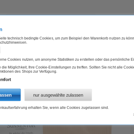
n
eite technisch bedingte Cookies, um zum Beispiel den Warenkorb nutzen zu könn
schutzhinweisen.
IERFUTTER
B-WARE
ANGEBOTE
»
»
»
Gewürze, Kräuter & Salz
mediteran
Bio Gewürz Rosmarin, geschnitten 1000g Sonnent
rne Cookies nutzen, um anonyme Statistiken zu erstellen oder das persönliche Ei
ie Möglichkeit, Ihre Cookie-Einstellungen zu treffen. Sollten Sie nicht alle Cook
unktionen des Shops zur Verfügung.
rin, geschnitten 1000g Sonnentor
mfort
lassen
nur ausgewählte zulassen
inkaufserfahrung erhalten Sie, wenn alle Cookies zugelassen sind.