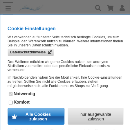
»
»
»
»
Home
Naturkost A-Z
Gewürze, Kräuter & Salz
Chilli, Kümmel & Co
Bio Gewürz Flohsamen Hildegard 1000g Sonnentor
Cookie-Einstellungen
Wir verwenden auf unserer Seite technisch bedingte Cookies, um zum
Bio Gewürz Flohsamen Hildegard 1000g Sonnentor
Beispiel den Warenkorb nutzen zu können. Weitere Informationen finden
Sie in unseren Datenschutzhinweisen.
Datenschutzhinweise
Artikel-Nr.:
7190347G
Des Weiteren möchten wir gerne Cookies nutzen, um anonyme
Statistiken zu erstellen oder das persönliche Einkaufserlebnis zu
verbessern.
Im Nachfolgenden haben Sie die Möglichkeit, Ihre Cookie-Einstellungen
zu treffen. Sollten Sie nicht alle Cookies erlauben, stehen
möglicherweise nicht alle Funktionen des Shops zur Verfügung.
Notwendig
Komfort
Alle Cookies
nur ausgewählte
zulassen
zulassen