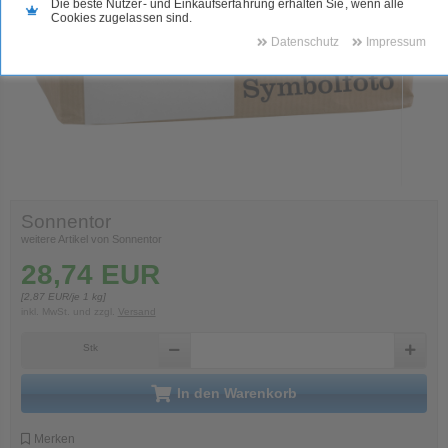
Die beste Nutzer- und Einkaufserfahrung erhalten Sie, wenn alle
Cookies zugelassen sind.
Datenschutz
Impressum
Sonnentor
weitere Artikel von Sonnentor
28,74
EUR
[
2,87
EUR/je 1 kg]
inkl. MwSt.
und zzgl.
Versand
Stk
in den Warenkorb
Merken