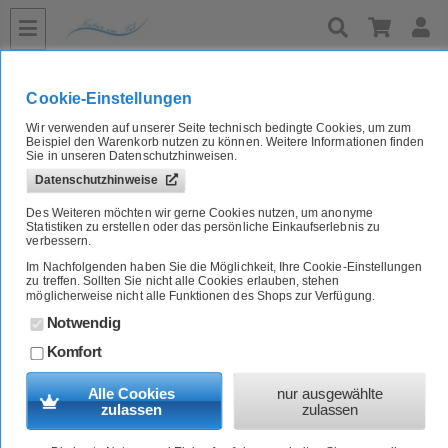
»
»
»
»
Home
Naturkost A-Z
Fertiggerichte
fischig
Thunfischsalat „Asia“ 200g Fontaine
Cookie-Einstellungen
Thunfischsalat „Asia“ 200g Fontaine
Wir verwenden auf unserer Seite technisch bedingte Cookies, um zum
Beispiel den Warenkorb nutzen zu können. Weitere Informationen finden
Sie in unseren Datenschutzhinweisen.
Artikel-Nr.:
6901540E
Datenschutzhinweise
Des Weiteren möchten wir gerne Cookies nutzen, um anonyme
Fontaine
Statistiken zu erstellen oder das persönliche Einkaufserlebnis zu
verbessern.
weitere Artikel von Fontaine
Im Nachfolgenden haben Sie die Möglichkeit, Ihre Cookie-Einstellungen
4,89
EUR
zu treffen. Sollten Sie nicht alle Cookies erlauben, stehen
möglicherweise nicht alle Funktionen des Shops zur Verfügung.
[
24,45
EUR/je 1 kg]
inkl. MwSt.
und zzgl.
Versand
Notwendig
Komfort
zur Zeit nicht lieferbar
Alle Cookies
nur ausgewählte
Merken
zulassen
zulassen
Verfügbarkeit:
(Lieferzeit:
Ausverkauft
)
Solange Vorrat reicht!
Noch vorhanden:
0
Stk