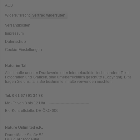
AGB
Widerrufsrecht
Vertrag widerrufen
Versandkosten
Impressum
Datenschutz
Cookie-Einstellungen
Natur im Tal
Alle Inhalte unserer Druckwerke oder Internetauftritte, insbesondere Texte,
Fotografien und Grafiken, sind urheberrechtlich geschützt (Copyright). Bitte
fragen Sie uns, falls Sie bestimmte Inhalte verwenden möchten.
Tel: 0 61 67 / 91 34 78
Mo.-Fr. von 8 bis 12 Uhr
--------------------------------
Bio-Kontrollstelle: DE-ÖKO-006
Nature Unlimited e.K.
Darmstädter Straße 52
DE
64397
Modautal