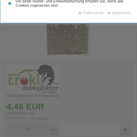
Die beste Nutzer- und Einkaufserfahrung erhalten Sie, wenn alle
Cookies zugelassen sind.
Datenschutz
Impressum
weitere Artikel von Troki Manufaktur
4,48
EUR
[
25,60
EUR/je 1 kg]
inkl. MwSt.
und zzgl.
Versand
Stk