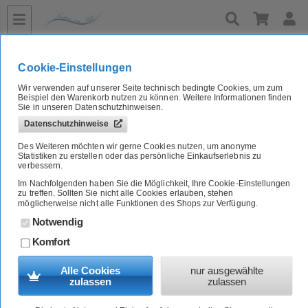
»
»
»
»
Home
Naturkost A-Z
Fertiggerichte
Reisgerichte
Bio Waldpilz Pfanne mit Hafer, Reis u. Estragon, 175 g Troki
Cookie-Einstellungen
Wir verwenden auf unserer Seite technisch bedingte Cookies, um zum
Bio Waldpilz Pfanne mit Hafer, Reis u. Estragon, 175 g Troki
Beispiel den Warenkorb nutzen zu können. Weitere Informationen finden
Sie in unseren Datenschutzhinweisen.
Datenschutzhinweise
Artikel-Nr.:
5580286E
Des Weiteren möchten wir gerne Cookies nutzen, um anonyme
Statistiken zu erstellen oder das persönliche Einkaufserlebnis zu
verbessern.
Im Nachfolgenden haben Sie die Möglichkeit, Ihre Cookie-Einstellungen
zu treffen. Sollten Sie nicht alle Cookies erlauben, stehen
möglicherweise nicht alle Funktionen des Shops zur Verfügung.
Notwendig
Komfort
Alle Cookies
nur ausgewählte
zulassen
zulassen