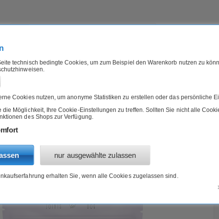
n
eite technisch bedingte Cookies, um zum Beispiel den Warenkorb nutzen zu könn
schutzhinweisen.
IERFUTTER
B-WARE
ANGEBOTE
is Hund Veganer Snack 115g VegDog
rne Cookies nutzen, um anonyme Statistiken zu erstellen oder das persönliche Ei
ie Möglichkeit, Ihre Cookie-Einstellungen zu treffen. Sollten Sie nicht alle Cook
unktionen des Shops zur Verfügung.
 Hund Veganer Snack 115g VegDog
mfort
lassen
nur ausgewählte zulassen
inkaufserfahrung erhalten Sie, wenn alle Cookies zugelassen sind.