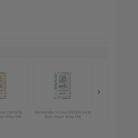
-Love ORANGE
Hundefutter V-Love GREEN (nicht
Pure Bites Hund Sn
egan 400g AMI
Bio), vegan 400g AMI
VegDog