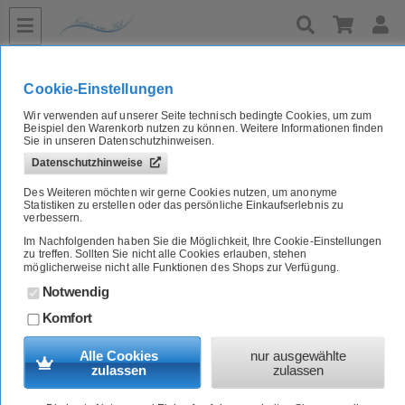
»
Home
Haltb. bis 09/26 Bio Pute mit Karotte und Amaranth Katze Nass-Alleinfutter 100g Liebesgut
Cookie-Einstellungen
Wir verwenden auf unserer Seite technisch bedingte Cookies, um zum
Haltb. bis 09/26 Bio Pute mit Karotte und Amaranth Katze Nass-
Beispiel den Warenkorb nutzen zu können. Weitere Informationen finden
Alleinfutter 100g Liebesgut
Sie in unseren Datenschutzhinweisen.
Datenschutzhinweise
NEU
Des Weiteren möchten wir gerne Cookies nutzen, um anonyme
Artikel-Nr.:
6167065221AE
Statistiken zu erstellen oder das persönliche Einkaufserlebnis zu
verbessern.
Im Nachfolgenden haben Sie die Möglichkeit, Ihre Cookie-Einstellungen
zu treffen. Sollten Sie nicht alle Cookies erlauben, stehen
möglicherweise nicht alle Funktionen des Shops zur Verfügung.
Notwendig
Komfort
Alle Cookies
nur ausgewählte
zulassen
zulassen