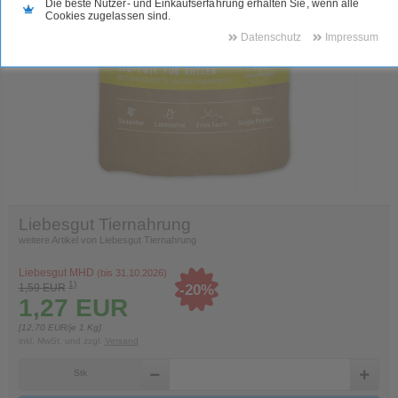
Die beste Nutzer- und Einkaufserfahrung erhalten Sie, wenn alle
Cookies zugelassen sind.
Datenschutz
Impressum
Liebesgut Tiernahrung
weitere Artikel von Liebesgut Tiernahrung
Liebesgut MHD
(bis
31.10.2026
)
1)
-
20
%
1,59
EUR
1,27
EUR
[
12,70
EUR/je 1 Kg]
inkl. MwSt.
und zzgl.
Versand
Stk