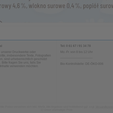
al
Tel: 0 61 67 / 91 34 78
te unserer Druckwerke oder
Mo.-Fr. von 8 bis 12 Uhr
tritte, insbesondere Texte, Fotografien
--------------------------------
n, sind urheberrechtlich geschützt
. Bitte fragen Sie uns, falls Sie
Bio-Kontrollstelle: DE-ÖKO-006
Inhalte verwenden möchten.
Alle Preise verstehen sich inkl. MwSt. Alle Angebote sind freibleibend ggf. zzgl.
Versandkoste
1)
Unser ehemaliger Preis