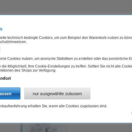
n
eite technisch bedingte Cookies, um zum Beispiel den Warenkorb nutzen zu könn
schutzhinweisen.
IERFUTTER
B-WARE
ANGEBOTE
»
»
»
»
Hund
Nassfutter
Schaf
Hunde Ergänzungsfutter Schaf mit Apfel NICHT BIO, getreidef
rne Cookies nutzen, um anonyme Statistiken zu erstellen oder das persönliche Ei
ie Möglichkeit, Ihre Cookie-Einstellungen zu treffen. Sollten Sie nicht alle Cook
unktionen des Shops zur Verfügung.
utter Schaf mit Apfel NICHT BIO, getreidefr. 800g HerzensHund
mfort
lassen
nur ausgewählte zulassen
inkaufserfahrung erhalten Sie, wenn alle Cookies zugelassen sind.