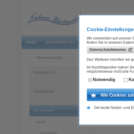
Cookie-Einstellunge
Wir verwenden auf unserer S
finden Sie in unseren Daten
HOME
NATURKOST A-Z
GROSSGEBINDE
BIO T
Datenschutzhinweise
»
Home
Bio Tierfutter
Des Weiteren möchten wir ge
Im Nachfolgenden haben Sie d
möglicherweise nicht alle F
Hunde Ergänzungsf
Naturkost A-Z
Notwendig
Ko
Artikel-Nr.:
8070527E
Großgebinde
Alle Cookies zu
Die beste Nutzer- und E
Bio Tierfutter
Hund
Nassfutter