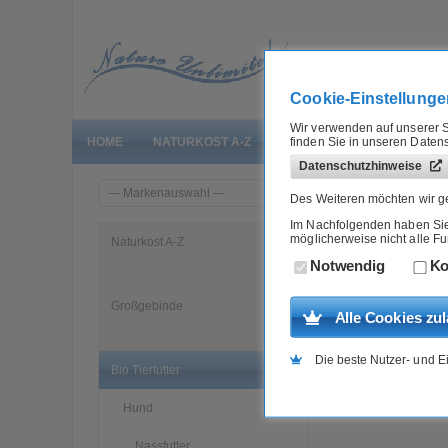
Cookie-Einstellunge
Wir verwenden auf unserer S
finden Sie in unseren Daten
HOME
NATURKOST A-Z
GROSSGEBINDE
BIO T
Datenschutzhinweise
»
Home
Bio Tierfutter
Des Weiteren möchten wir ge
Im Nachfolgenden haben Sie d
möglicherweise nicht alle F
Hund... Nassfutter
Naturkost A-Z
Notwendig
Ko
Großgebinde
Alle Cookies zu
Die beste Nutzer- und E
Bio Tierfutter
Hund
Nassfutter