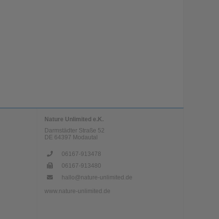
Nature Unlimited e.K.
Darmstädter Straße 52
DE
64397
Modautal
06167-913478
06167-913480
hallo@nature-unlimited.de
www.nature-unlimited.de