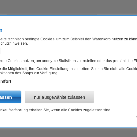
n
eite technisch bedingte Cookies, um zum Beispiel den Warenkorb nutzen zu könn
schutzhinweisen.
IERFUTTER
B-WARE
ANGEBOTE
»
»
»
Hund
Nassfutter
Rind
rne Cookies nutzen, um anonyme Statistiken zu erstellen oder das persönliche Ei
ie Möglichkeit, Ihre Cookie-Einstellungen zu treffen. Sollten Sie nicht alle Cook
unktionen des Shops zur Verfügung.
 Rind
mfort
lassen
nur ausgewählte zulassen
bis 200g
ab 2
inkaufserfahrung erhalten Sie, wenn alle Cookies zugelassen sind.