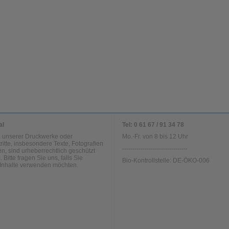
al
Tel: 0 61 67 / 91 34 78
te unserer Druckwerke oder
Mo.-Fr. von 8 bis 12 Uhr
tritte, insbesondere Texte, Fotografien
--------------------------------
n, sind urheberrechtlich geschützt
. Bitte fragen Sie uns, falls Sie
Bio-Kontrollstelle: DE-ÖKO-006
Inhalte verwenden möchten.