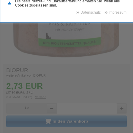
Die beste Nutzer- und Einkaufserfahrung erhalten Sie, wenn alle
Cookies zugelassen sind.
Datenschutz
Impressum
BIOPUR
weitere Artikel von BIOPUR
2,73
EUR
[
27,30
EUR/je 1 kg]
inkl. MwSt.
und zzgl.
Versand
Stk
in den Warenkorb