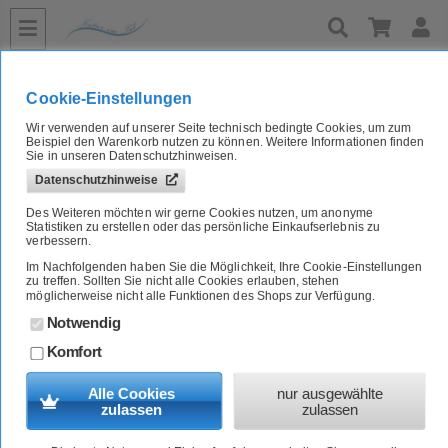
»
»
»
»
»
»
Home
Bio Tierfutter
Hund
Nassfutter
Huhn
bis 200g
Bio Hundefutter Welpe Huhn, Reis, Karotten im GLAS! 100g BIOPUR
Cookie-Einstellungen
Wir verwenden auf unserer Seite technisch bedingte Cookies, um zum
Bio Hundefutter Welpe Huhn, Reis, Karotten im GLAS! 100g
Beispiel den Warenkorb nutzen zu können. Weitere Informationen finden
BIOPUR
Sie in unseren Datenschutzhinweisen.
Datenschutzhinweise
Artikel-Nr.:
4900781E
Des Weiteren möchten wir gerne Cookies nutzen, um anonyme
Statistiken zu erstellen oder das persönliche Einkaufserlebnis zu
verbessern.
Im Nachfolgenden haben Sie die Möglichkeit, Ihre Cookie-Einstellungen
zu treffen. Sollten Sie nicht alle Cookies erlauben, stehen
möglicherweise nicht alle Funktionen des Shops zur Verfügung.
Notwendig
Komfort
Alle Cookies
nur ausgewählte
zulassen
zulassen