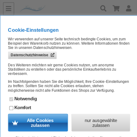
»
»
»
»
»
»
Home
Bio Tierfutter
Hund
Nassfutter
Huhn
bis 200g
Bio Ergänzungsfutter für Hunde/Katzen 100% Huhn 200g Herrmanns
Cookie-Einstellungen
Wir verwenden auf unserer Seite technisch bedingte Cookies, um zum
Bio Ergänzungsfutter für Hunde/Katzen 100% Huhn 200g
Beispiel den Warenkorb nutzen zu können. Weitere Informationen finden
Herrmanns
Sie in unseren Datenschutzhinweisen.
Datenschutzhinweise
Artikel-Nr.:
44C0120E
Des Weiteren möchten wir gerne Cookies nutzen, um anonyme
Statistiken zu erstellen oder das persönliche Einkaufserlebnis zu
verbessern.
Im Nachfolgenden haben Sie die Möglichkeit, Ihre Cookie-Einstellungen
zu treffen. Sollten Sie nicht alle Cookies erlauben, stehen
möglicherweise nicht alle Funktionen des Shops zur Verfügung.
Notwendig
Komfort
Alle Cookies
nur ausgewählte
zulassen
zulassen