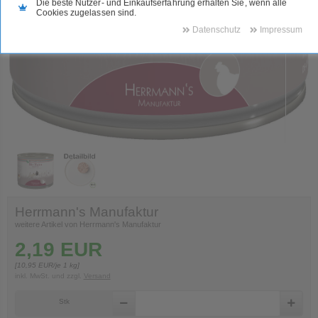
Die beste Nutzer- und Einkaufserfahrung erhalten Sie, wenn alle
Cookies zugelassen sind.
Datenschutz
Impressum
Herrmann's Manufaktur
weitere Artikel von Herrmann's Manufaktur
2,19
EUR
[
10,95
EUR/je 1 kg]
inkl. MwSt.
und zzgl.
Versand
Stk