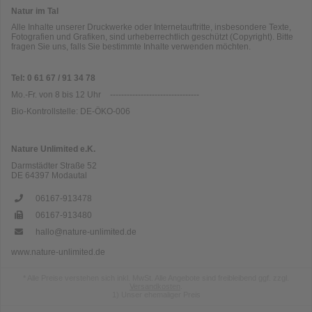
Natur im Tal
Alle Inhalte unserer Druckwerke oder Internetauftritte, insbesondere Texte,
Fotografien und Grafiken, sind urheberrechtlich geschützt (Copyright). Bitte
fragen Sie uns, falls Sie bestimmte Inhalte verwenden möchten.
Tel: 0 61 67 / 91 34 78
Mo.-Fr. von 8 bis 12 Uhr
--------------------------------
Bio-Kontrollstelle: DE-ÖKO-006
Nature Unlimited e.K.
Darmstädter Straße 52
DE
64397
Modautal
06167-913478
06167-913480
hallo@nature-unlimited.de
www.nature-unlimited.de
*
Alle Preise verstehen sich inkl. MwSt. Alle Angebote sind freibleibend ggf. zzgl.
Versandkosten
.
1)
Unser ehemaliger Preis