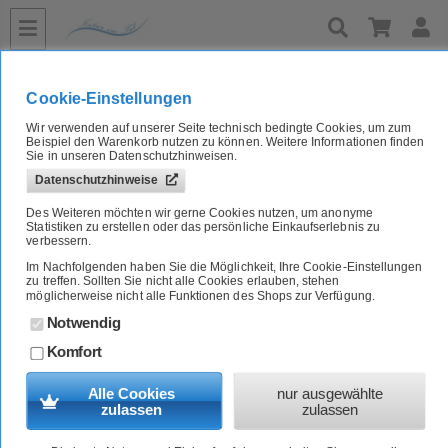
»
Home
64er-SET Bröckchen Huhn Rind 100g Yarrah Bio Katzenfutter
Cookie-Einstellungen
64er-SET Bröckchen Huhn Rind 100g Yarrah Bio Katzenfutter
Wir verwenden auf unserer Seite technisch bedingte Cookies, um zum
Beispiel den Warenkorb nutzen zu können. Weitere Informationen finden
Sie in unseren Datenschutzhinweisen.
Artikel-Nr.:
4710573_64
Datenschutzhinweise
Des Weiteren möchten wir gerne Cookies nutzen, um anonyme
Statistiken zu erstellen oder das persönliche Einkaufserlebnis zu
verbessern.
Im Nachfolgenden haben Sie die Möglichkeit, Ihre Cookie-Einstellungen
zu treffen. Sollten Sie nicht alle Cookies erlauben, stehen
möglicherweise nicht alle Funktionen des Shops zur Verfügung.
Notwendig
Komfort
Alle Cookies
nur ausgewählte
zulassen
zulassen