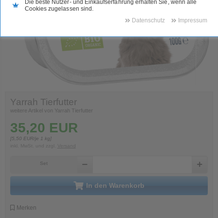
Die beste Nutzer- und Einkaufserfahrung erhalten Sie, wenn alle
Cookies zugelassen sind.
Datenschutz
Impressum
Yarrah Tierfutter
weitere Artikel von Yarrah Tierfutter
35,20
EUR
[
5,50
EUR/je 1 kg]
inkl. MwSt.
und zzgl.
Versand
Set
in den Warenkorb
Merken